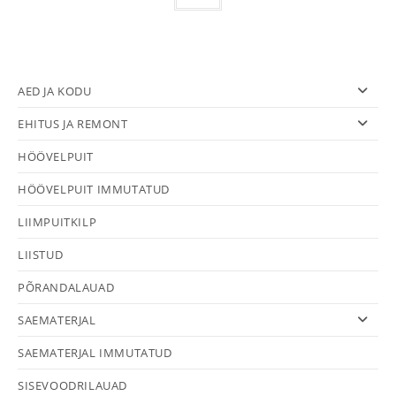
on
mitu
varianti.
Valikuid
saab
teha
tootelehel.
AED JA KODU
EHITUS JA REMONT
HÖÖVELPUIT
HÖÖVELPUIT IMMUTATUD
LIIMPUITKILP
LIISTUD
PÕRANDALAUAD
SAEMATERJAL
SAEMATERJAL IMMUTATUD
SISEVOODRILAUAD