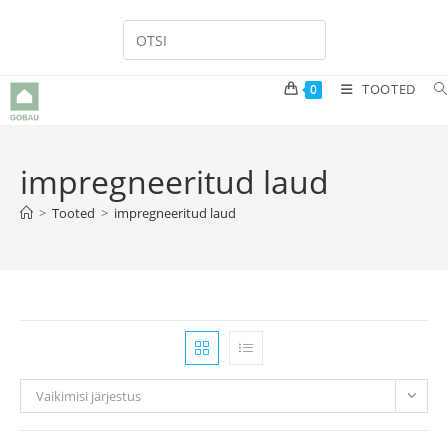
Skip
to
content
TOOTED
0
impregneeritud laud
>
Tooted
>
impregneeritud laud
Vaikimisi järjestus