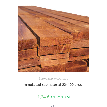
Saematerjal immutatud
Immutatud saematerjal 22×100 pruun
1,24
€
sis. 24% KM
Sellel
Vali
tootel