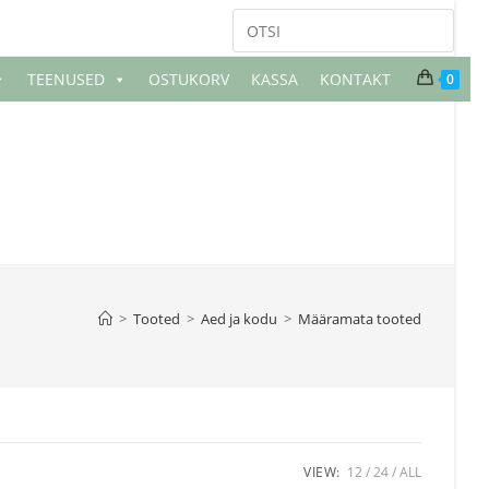
TEENUSED
OSTUKORV
KASSA
KONTAKT
0
>
Tooted
>
Aed ja kodu
>
Määramata tooted
VIEW:
12
24
ALL