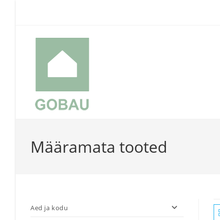
Skip
to
content
Määramata tooted
Aed ja kodu