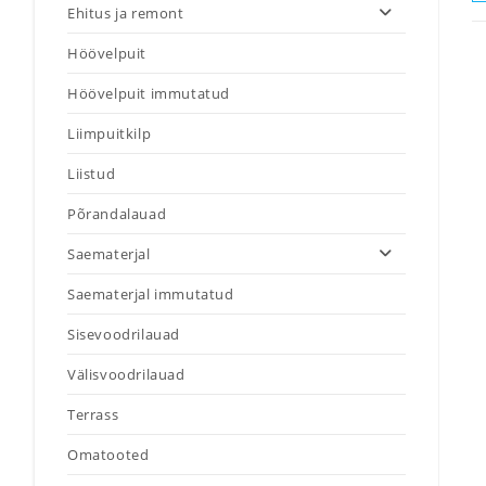
Ehitus ja remont
Höövelpuit
Höövelpuit immutatud
Liimpuitkilp
Liistud
Põrandalauad
Saematerjal
Saematerjal immutatud
Sisevoodrilauad
Välisvoodrilauad
Terrass
Omatooted