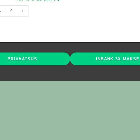
Käru
-
+
rent
kogus
PRIVAATSUS
INBANK 3X MAKSE