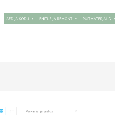
AED JA KODU
EHITUS JA REMONT
PUITMATERJALID
Vaikimisi järjestus