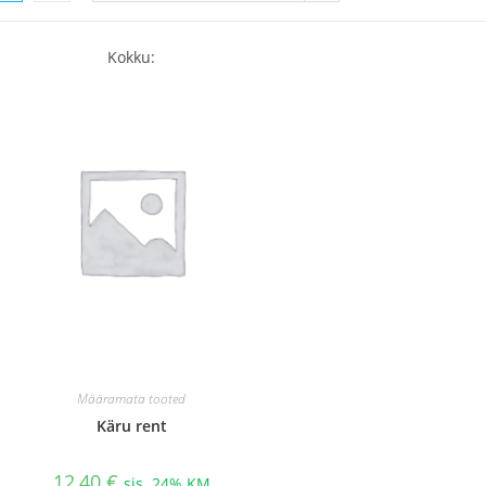
Kokku:
Määramata tooted
Käru rent
12,40
€
sis. 24% KM