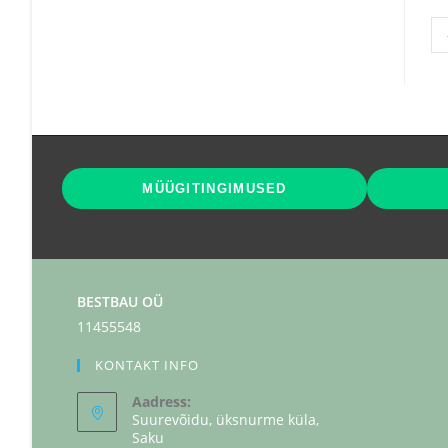
MÜÜGITINGIMUSED
BESTBAU OÜ
11455548
KONTAKT INFO
Aadress:
Suurevõidu, üksnurme küla,
Saku