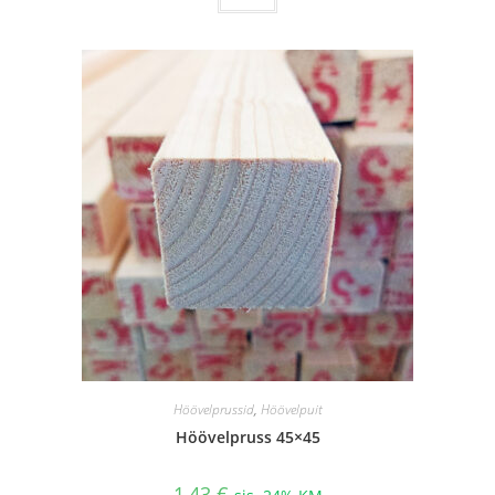
on
mitu
varianti.
Valikuid
saab
teha
tootelehel.
Höövelprussid
,
Höövelpuit
Höövelpruss 45×45
1,43
€