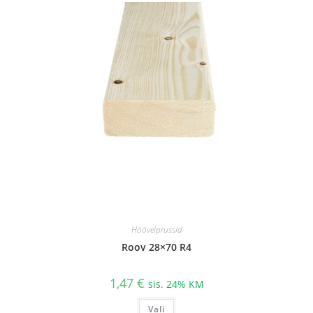
Höövelprussid
Roov 28×70 R4
1,47
€
sis. 24% KM
Sellel
Vali
tootel