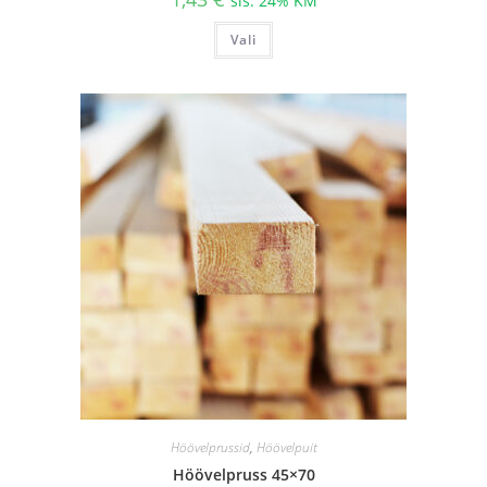
sis. 24% KM
Sellel
Vali
tootel
on
mitu
varianti.
Valikuid
saab
teha
tootelehel.
Höövelprussid
,
Höövelpuit
Höövelpruss 45×70