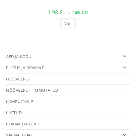
1,98
€
sis. 24% KM
Sellel
Vali
tootel
on
mitu
varianti.
Valikuid
saab
teha
tootelehel.
AED JA KODU
EHITUS JA REMONT
HÖÖVELPUIT
HÖÖVELPUIT IMMUTATUD
LIIMPUITKILP
LIISTUD
PÕRANDALAUAD
SAEMATERJAL