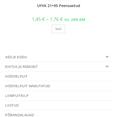
UYVK 21×95 Peensaetud
Hinnavahemik:
1,45
€
–
1,76
€
sis. 24% KM
1,45 €
kuni
Sellel
Vali
1,76 €
tootel
on
mitu
varianti.
Valikuid
saab
teha
tootelehel.
AED JA KODU
EHITUS JA REMONT
HÖÖVELPUIT
HÖÖVELPUIT IMMUTATUD
LIIMPUITKILP
LIISTUD
PÕRANDALAUAD