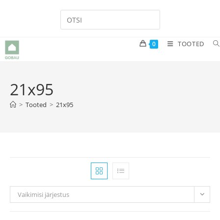
Skip
to
content
TOOTED
0
21x95
>
Tooted
>
21x95
Vaikimisi järjestus