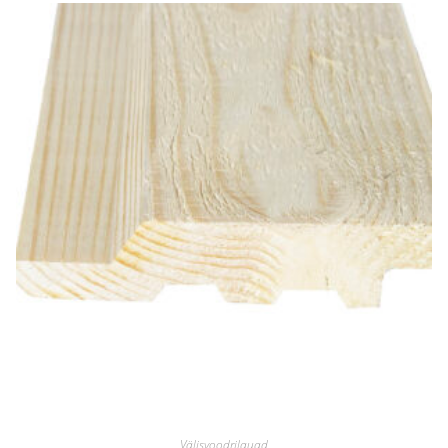
Välisvoodrilauad