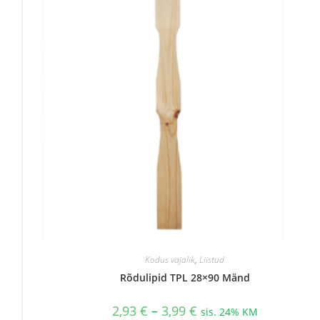
Kodus vajalik
,
Liistud
Rõdulipid TPL 28×90 Mänd
Hinnavahemik:
2,93
€
–
3,99
€
sis. 24% KM
2,93 €