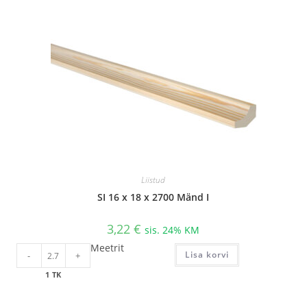
Liistud
SI 16 x 18 x 2700 Mänd I
3,22
€
sis. 24% KM
SI
Meetrit
Lisa korvi
-
+
16
x
1 TK
18
x
2700
Mänd