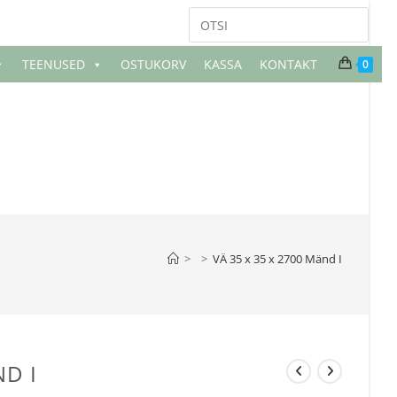
TEENUSED
OSTUKORV
KASSA
KONTAKT
0
>
>
VÄ 35 x 35 x 2700 Mänd I
ND I