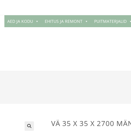
AED JA KODU
EHITUS JA REMONT
PUITMATERJALID
VÄ 35 X 35 X 2700 MÄ