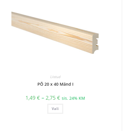
Liistud
PÕ 20 x 40 Mänd I
Hinnavahemik:
1,49
€
–
2,75
€
sis. 24% KM
1,49 €
kuni
Sellel
Vali
2,75 €
tootel
on
mitu
varianti.
Valikuid
saab