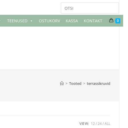
TEENUSED
OSTUKORV
KASSA
KONTAKT
0
>
Tooted
>
terrassikruvid
VIEW:
12
24
ALL