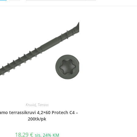
Kruvid
,
Terrass
amo terrassikruvi 4,2×60 Protech C4 –
200tk/pk
18,29
€
sis. 24% KM