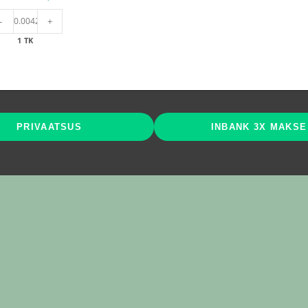
Camo
-
+
terrassikruvi
4,2x60
1 TK
Protech
C4
-
200tk/pk
kogus
PRIVAATSUS
INBANK 3X MAKSE