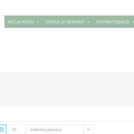
AED JA KODU
EHITUS JA REMONT
PUITMATERJALID
Vaikimisi järjestus