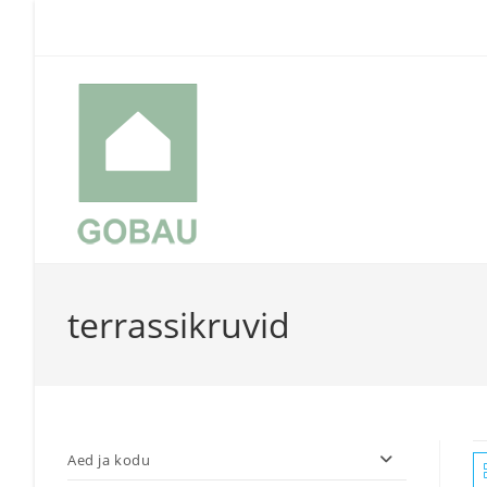
Skip
to
content
terrassikruvid
Aed ja kodu