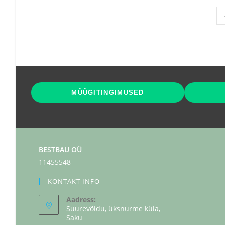
MÜÜGITINGIMUSED
BESTBAU OÜ
11455548
KONTAKT INFO
Aadress:
Suurevõidu, üksnurme küla,
Saku