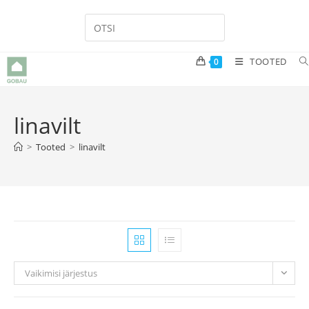
Skip
to
content
TOOTED
0
linavilt
>
Tooted
>
linavilt
Vaikimisi järjestus